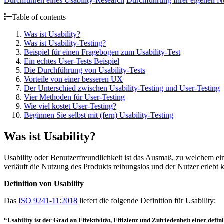
Durchführen eines Usability-Research
Durchführung Ihrer eigenen Nu
Table of contents
Was ist Usability?
Was ist Usability-Testing?
Beispiel für einen Fragebogen zum Usability-Test
Ein echtes User-Tests Beispiel
Die Durchführung von Usability-Tests
Vorteile von einer besseren UX
Der Unterschied zwischen Usability-Testing und User-Testing
Vier Methoden für User-Testing
Wie viel kostet User-Testing?
Beginnen Sie selbst mit (fern) Usability-Testing
Was ist Usability?
Usability oder Benutzerfreundlichkeit ist das Ausmaß, zu welchem ei
verläuft die Nutzung des Produkts reibungslos und der Nutzer erlebt k
Definition von Usability
Das
ISO 9241-11:2018
liefert die folgende Definition für Usability:
“Usability ist der Grad an
Effektivität
,
Effizienz
und
Zufriedenheit
einer defin