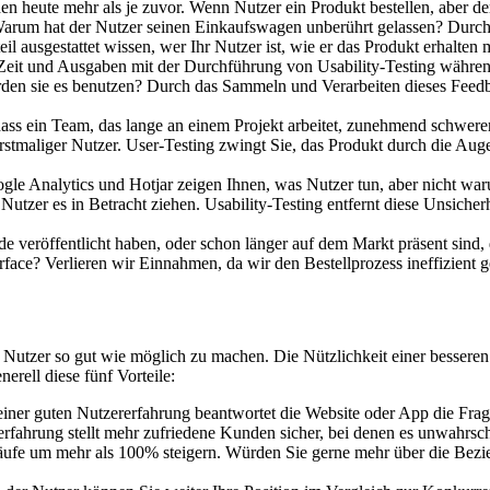
 heute mehr als je zuvor. Wenn Nutzer ein Produkt bestellen, aber der 
: Warum hat der Nutzer seinen Einkaufswagen unberührt gelassen? Durch
 ausgestattet wissen, wer Ihr Nutzer ist, wie er das Produkt erhalten 
Zeit und Ausgaben mit der Durchführung von Usability-Testing während
en sie es benutzen? Durch das Sammeln und Verarbeiten dieses Feedb
 dass ein Team, das lange an einem Projekt arbeitet, zunehmend schwere
erstmaliger Nutzer. User-Testing zwingt Sie, das Produkt durch die A
gle Analytics und Hotjar zeigen Ihnen, was Nutzer tun, aber nicht war
utzer es in Betracht ziehen. Usability-Testing entfernt diese Unsicherhe
de veröffentlicht haben, oder schon länger auf dem Markt präsent sin
erface? Verlieren wir Einnahmen, da wir den Bestellprozess ineffizient
den Nutzer so gut wie möglich zu machen. Die Nützlichkeit einer besse
erell diese fünf Vorteile:
iner guten Nutzererfahrung beantwortet die Website oder App die Fra
erfahrung stellt mehr zufriedene Kunden sicher, bei denen es unwahrsc
ufe um mehr als 100% steigern. Würden Sie gerne mehr über die Bezi