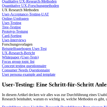
Qualitative UX-Research-Methoden
Quantitative UX-Forschungmethoden
UX Research Methoden
User-Acceptance-Testing-UAT
Online-Umfragen
User-Testing
Tree-Testing
Prototyp-Testung
Card-Sorting
User-Interviews
Forschungsvorlagen
Beispielfragebogen User-Test
UX-Research-Bericht
Whitepaper (User-Tests)
Focus group topic list
Concept testing questionnaire
Consumer Needs Questionnaire
User persona example and template
User-Testing: Eine Schritt-für-Schritt Anl
In diesem Artikel decken wir alles was zur Durchführung eines Usabi
Research beinhaltet, warum es wichtig ist, welche Methoden es gibt