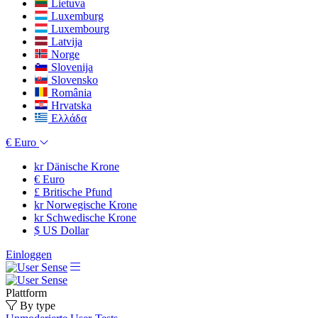
Lietuva
Luxemburg
Luxembourg
Latvija
Norge
Slovenija
Slovensko
România
Hrvatska
Ελλάδα
€
Euro
kr
Dänische Krone
€
Euro
£
Britische Pfund
kr
Norwegische Krone
kr
Schwedische Krone
$
US Dollar
Einloggen
Plattform
By type