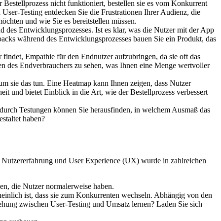
Bestellprozess nicht funktioniert, bestellen sie es vom Konkurrent
 User-Testing entdecken Sie die Frustrationen Ihrer Audienz, die
möchten und wie Sie es bereitstellen müssen.
 des Entwicklungsprozesses. Ist es klar, was die Nutzer mit der App
acks während des Entwicklungsprozesses bauen Sie ein Produkt, das
r findet, Empathie für den Endnutzer aufzubringen, da sie oft das
ugen des Endverbrauchers zu sehen, was Ihnen eine Menge wertvoller
um sie das tun. Eine Heatmap kann Ihnen zeigen, dass Nutzer
it und bietet Einblick in die Art, wie der Bestellprozess verbessert
d, durch Testungen können Sie herausfinden, in welchem Ausmaß das
 gestaltet haben?
ren Nutzererfahrung und User Experience (UX) wurde in zahlreichen
gen, die Nutzer normalerweise haben.
heinlich ist, dass sie zum Konkurrenten wechseln. Abhängig von den
ehung zwischen User-Testing und Umsatz lernen? Laden Sie sich