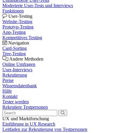
Unmoderierte User-Tests
Moderierte User-Tests und Interviews
Funktionen
User-Testing
Website-Testing
Prototyp-Testing
App-Testing
Kompetitives Testing
Navigation
Card-Sorting
Tree-Testing
Andere Methoden
Online Umfragen
User-Interviews
Rekrutierung
Preise
Wissensdatenbank
Hilfe
Kontakt
Tester werden
Rekrutiere Testpersonen
UX und Marktforschung
Einführung in UX Research
Leitfaden zur Rekrutierung von Testpersonen