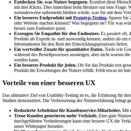
Entdecken Sie, was Nutzer begegnen.
Komfort dient Menschen
mit drei Klicks. Dies hinterlässt beim Besitzer nur eine Frage
normalerweise unbemerkt bleiben würde, was Sie mit dem Vorteil
Ein besseres Endprodukt mit
Prototyp-Testing
.
Sparen Sie 
oder Website machen können? Was begegnen sie? Für was würd
besser zum Endnutzer passt.
Erzeugen Sie Empathie für den Endnutzer.
Es passiert oft,
Produkt als Experte in- und auswendig kennen, anders als ein 
Informationen für den Rest des Entwicklungsprozesses liefert.
Ein wertvoller Zusatz für quantitative Daten.
Tools wie Goo
während des Bestellprozesses aussteigen, aber nicht warum die N
werden kann.
Ein besseres Produkt für jeden.
Ob Sie das Produkt erst gera
Produkt die Erwartungen der Nutzer erfüllt. Fehlt etwas im Int
Vorteile von einer besseren UX
Das ultimative Ziel von Usability-Testing ist es, die Erfahrung für 
Studien demonstriert. Die Verbesserung der Nutzererfahrung bringt gen
Reduzierte Arbeitslast für Kundenservice-Mitarbeiter.
Mit e
Treue Kunden generieren mehr Verkäufe.
Eine gute Nutzer
durchgeführten Veränderungen kann eine bessere UX die Verkä
unser Whitepaper herunter.