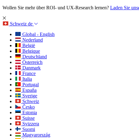
Wollen Sie mehr über ROI- und UX-Research lernen?
Laden Sie uns
Schweiz
de
Global - English
Nederland
België
Belgique
Deutschland
Österreich
Danmark
France
Italia
Portugal
España
Sverige
Schweiz
Česko
Estonia
Suisse
Svizzera
Suomi
Magyarország