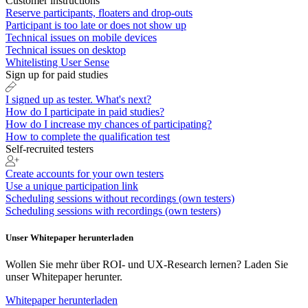
Customer instructions
Reserve participants, floaters and drop-outs
Participant is too late or does not show up
Technical issues on mobile devices
Technical issues on desktop
Whitelisting User Sense
Sign up for paid studies
I signed up as tester. What's next?
How do I participate in paid studies?
How do I increase my chances of participating?
How to complete the qualification test
Self-recruited testers
Create accounts for your own testers
Use a unique participation link
Scheduling sessions without recordings (own testers)
Scheduling sessions with recordings (own testers)
Unser Whitepaper herunterladen
Wollen Sie mehr über ROI- und UX-Research lernen? Laden Sie
unser Whitepaper herunter.
Whitepaper herunterladen