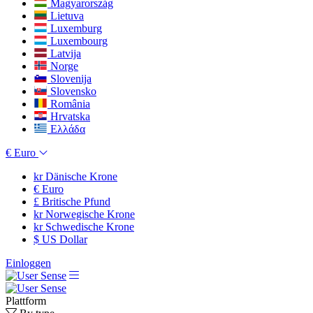
Magyarország
Lietuva
Luxemburg
Luxembourg
Latvija
Norge
Slovenija
Slovensko
România
Hrvatska
Ελλάδα
€
Euro
kr
Dänische Krone
€
Euro
£
Britische Pfund
kr
Norwegische Krone
kr
Schwedische Krone
$
US Dollar
Einloggen
Plattform