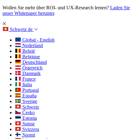
Wollen Sie mehr über ROI- und UX-Research lernen?
Laden Sie
unser Whitepaper herunter
.
Schweiz
de
Global - English
Nederland
België
Belgique
Deutschland
Österreich
Danmark
France
Italia
Portugal
España
Sverige
Schweiz
Česko
Estonia
Suisse
Svizzera
Suomi